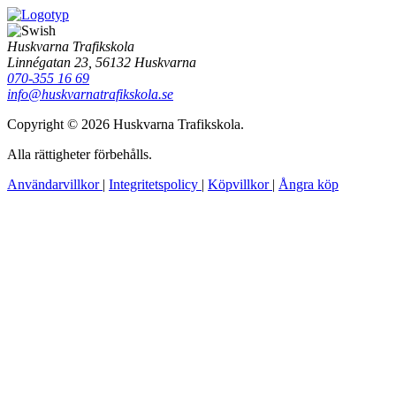
Huskvarna Trafikskola
Linnégatan 23, 56132 Huskvarna
070-355 16 69
info@huskvarnatrafikskola.se
Copyright © 2026 Huskvarna Trafikskola.
Alla rättigheter förbehålls.
Användarvillkor
|
Integritetspolicy
|
Köpvillkor
|
Ångra köp