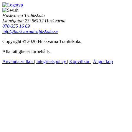
Huskvarna Trafikskola
Linnégatan 23, 56132 Huskvarna
070-355 16 69
info@huskvarnatrafikskola.se
Copyright © 2026 Huskvarna Trafikskola.
Alla rättigheter förbehålls.
Användarvillkor
|
Integritetspolicy
|
Köpvillkor
|
Ångra köp