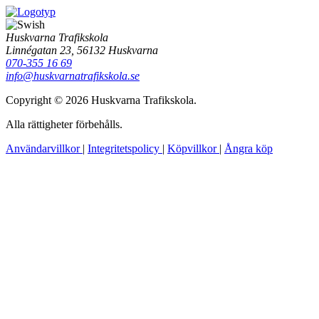
Huskvarna Trafikskola
Linnégatan 23, 56132 Huskvarna
070-355 16 69
info@huskvarnatrafikskola.se
Copyright © 2026 Huskvarna Trafikskola.
Alla rättigheter förbehålls.
Användarvillkor
|
Integritetspolicy
|
Köpvillkor
|
Ångra köp